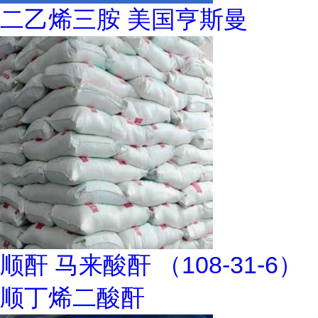
二乙烯三胺 美国亨斯曼
顺酐 马来酸酐 （108-31-6）
顺丁烯二酸酐