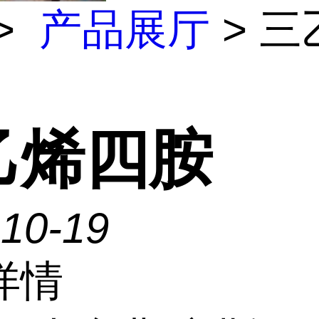
>
产品展厅
> 三
乙烯四胺
-10-19
详情