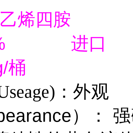
三乙烯四胺
9.9%
进口
/
桶
seage)：
外观
pearance
）：
强