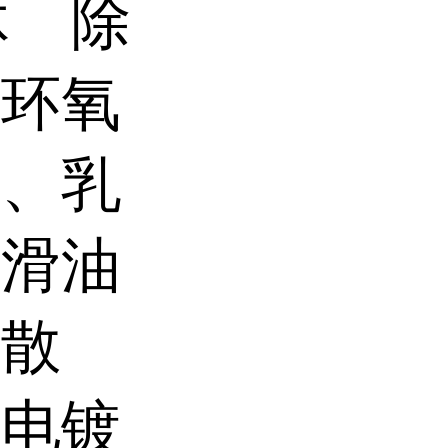
体
除
造环氧
剂、乳
润滑油
分散
氰电镀