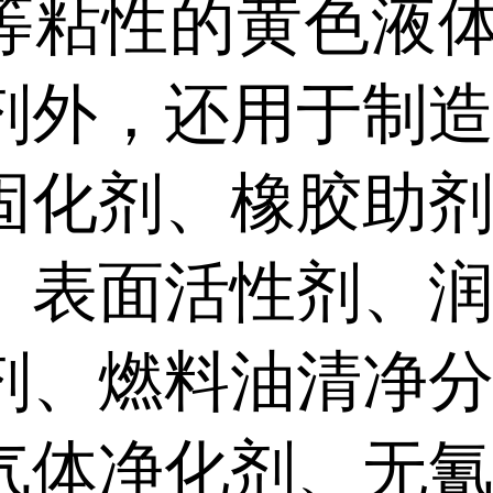
等粘性的黄色液
剂外，还用于制
固化剂、橡胶助
、表面活性剂、
剂、燃料油清净
气体净化剂、无