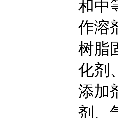
和中
作溶
树脂
化剂
添加
剂、