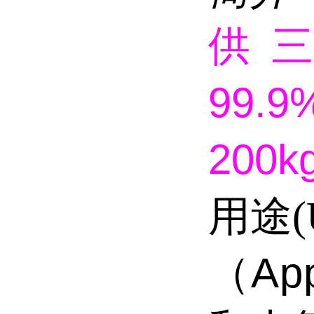
供 
9
200kg
用途(U
Ap
（