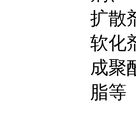
扩散
软化
成聚
脂等