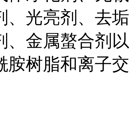
剂、光亮剂、去
剂、金属螯合剂
酰胺树脂和离子