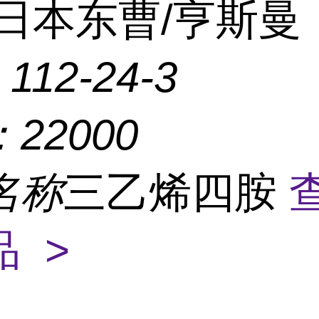
日本东曹/亨斯曼
：
112-24-3
：
22000
名称
三乙烯四胺
 >