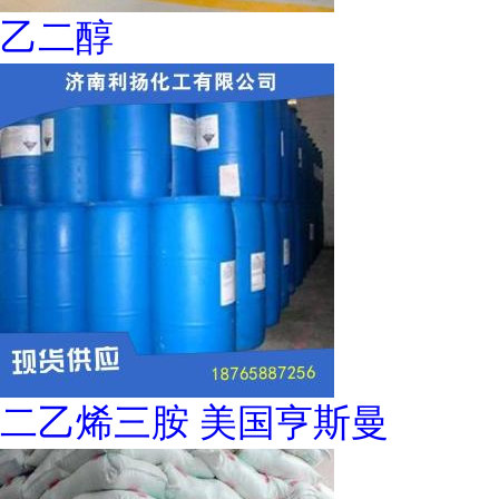
乙二醇
二乙烯三胺 美国亨斯曼