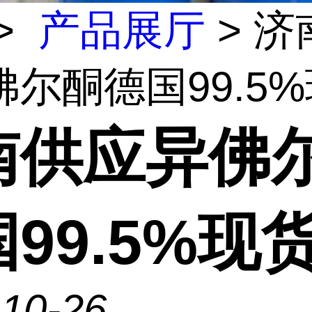
>
产品展厅
> 济
尔酮德国99.5%现
南供应异佛
99.5%现
-10-26