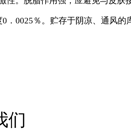
激性。脱脂作用强，应避免与皮肤
度0．0025％。贮存于阴凉、通风的
我们