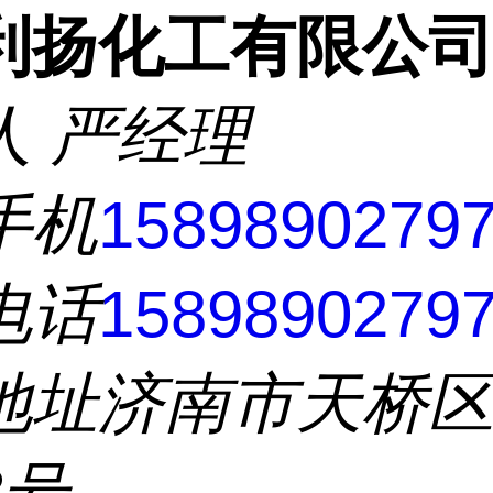
利扬化工有限公
人
严经理
手机
1589890279
电话
1589890279
地址
济南市天桥
8号