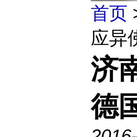
首页
应异佛
济
德国
2016