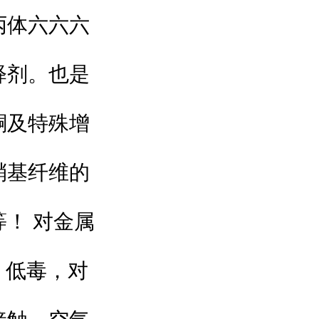
丙体六六六
释剂。也是
酮及特殊增
硝基纤维的
！ 对金属
)。低毒，对