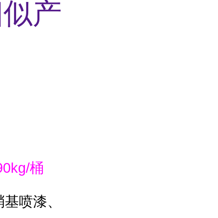
相似产
kg/
桶
硝基喷漆、