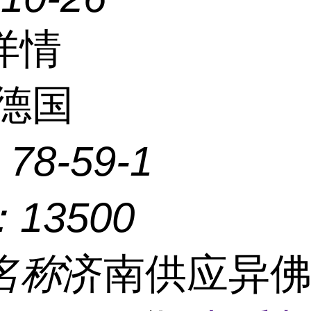
详情
德国
：
78-59-1
：
13500
名称
济南供应异