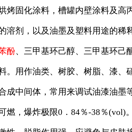
烘烤固化涂料，槽罐内壁涂料及高
的溶剂，以及油墨及塑料用途的稀
苯
酚
、三甲基环己醇、三甲基环己
料。用作油类、树胶、树脂、漆、
合成中间体，常用来调试油漆油墨等
燃，爆炸极限0．84％-38％(vol