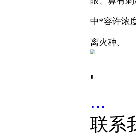
眼、鼻有刺
中*容许浓
离火种、
'
...
联系