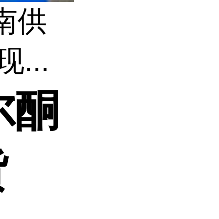
南供
...
尔酮
货