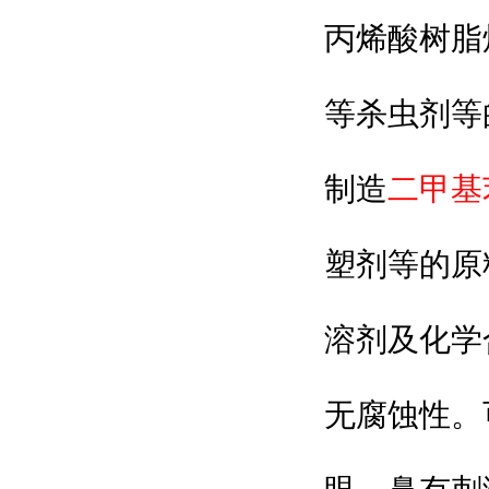
丙烯酸树脂
等杀虫剂等
二
甲基
制造
塑剂等的原
溶剂及化学
无腐蚀性。可