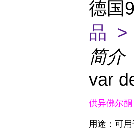
德国9
品 >
简介
var d
供
异佛尔酮
用途：可用