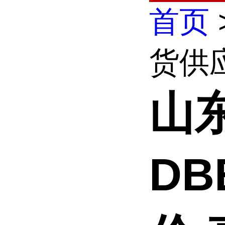
首页
货供应
山
DB