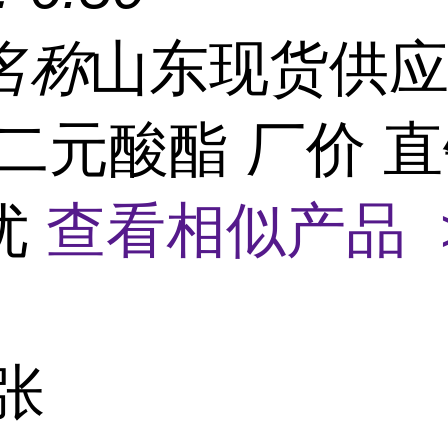
名称
山东现货供应
 二元酸酯 厂价 直
优
查看相似产品 