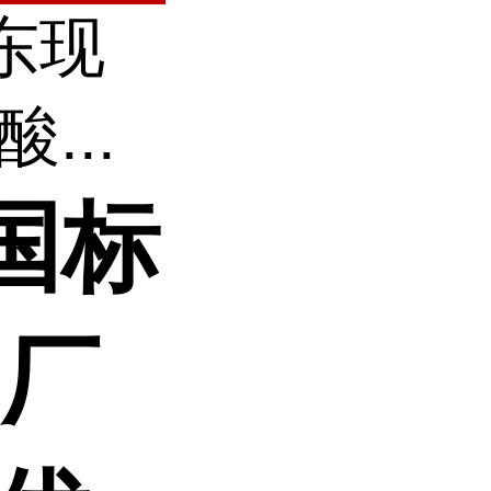
东现
...
国标
 厂