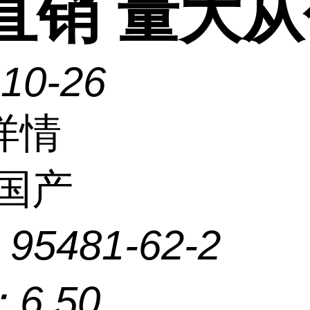
 直销 量大
-10-26
详情
国产
：
95481-62-2
：
6.50