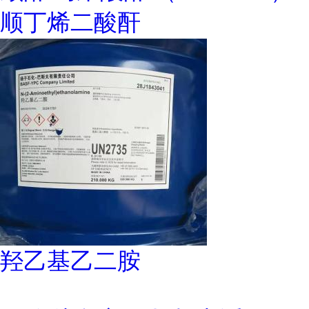
顺丁烯二酸酐
羟乙基乙二胺