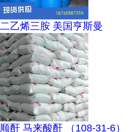
二乙烯三胺 美国亨斯曼
顺酐 马来酸酐 （108-31-6）