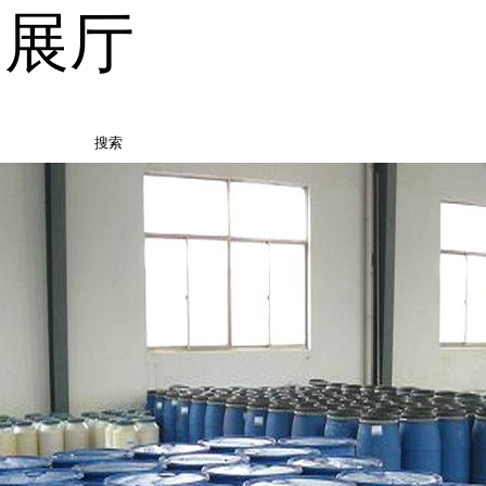
品展厅
搜索