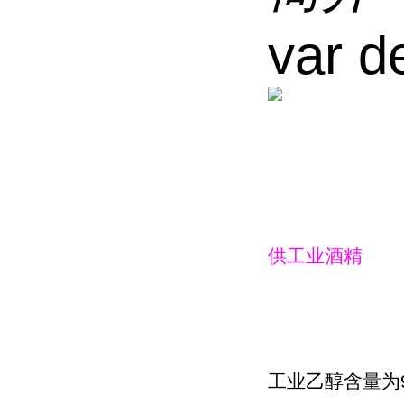
var d
供
工业酒精
工业乙醇含量为95