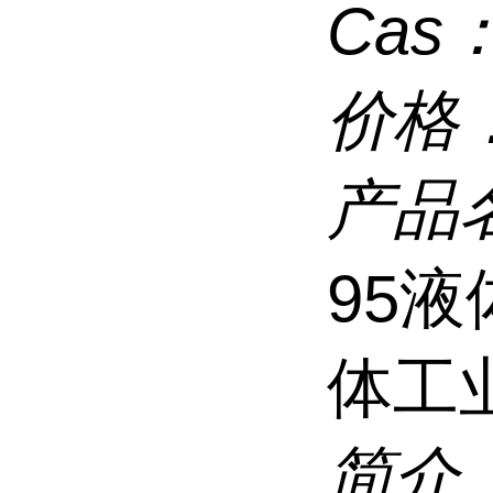
Cas
价格
产品
95液
体工
简介