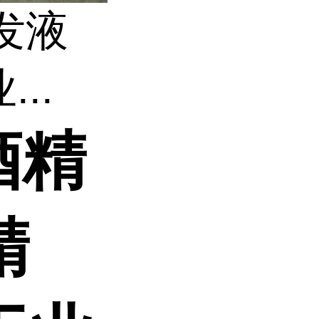
发液
..
酒精
精