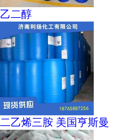
乙二醇
二乙烯三胺 美国亨斯曼