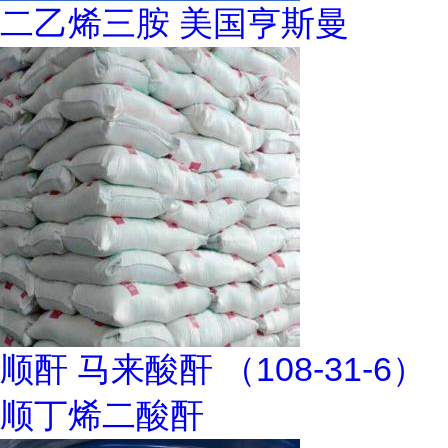
二乙烯三胺 美国亨斯曼
顺酐 马来酸酐 （108-31-6）
顺丁烯二酸酐