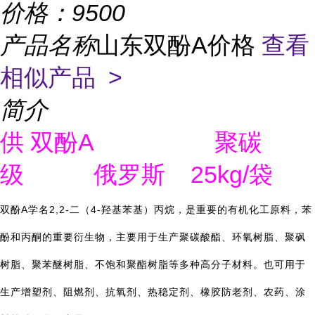
价格：
9500
产品名称
山东双酚A价格
查看
相似产品 >
简介
A
供
双酚
聚碳
25kg/
级
俄罗斯
袋
A
2,2-
4-
双酚
学名
二（
羟基苯基）丙烷，是重要的有机
化工
原料，苯
酚和丙酮的重要衍生物，主要用于生产聚碳酸酯、环氧树脂、聚砜
树脂、聚苯醚树脂、不饱和聚酯树脂等多种高分子材料。也可用于
生产增塑剂、阻燃剂、抗氧剂、热稳定剂、橡胶防老剂、农药、涂