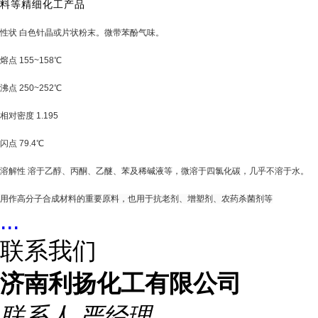
料等精细化工产品
性状 白色针晶或片状粉末。微带苯酚气味。
熔点 155~158℃
沸点 250~252℃
相对密度 1.195
闪点 79.4℃
溶解性 溶于乙醇、丙酮、乙醚、苯及稀碱液等，微溶于四氯化碳，几乎不溶于水。
用作高分子合成材料的重要原料，也用于抗老剂、增塑剂、农药杀菌剂等
...
联系我们
济南利扬化工有限公司
联系人
严经理